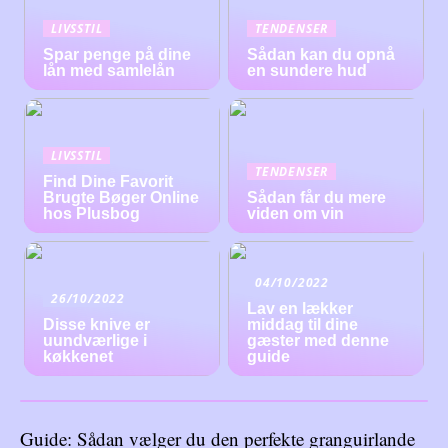
LIVSSTIL
TENDENSER
Spar penge på dine
Sådan kan du opnå
lån med samlelån
en sundere hud
LIVSSTIL
TENDENSER
Find Dine Favorit
Brugte Bøger Online
Sådan får du mere
hos Plusbog
viden om vin
04/10/2022
26/10/2022
Lav en lækker
Disse knive er
middag til dine
uundværlige i
gæster med denne
køkkenet
guide
Guide: Sådan vælger du den perfekte granguirlande