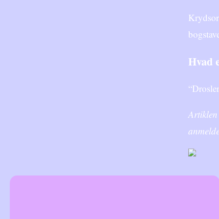
Krydsord
bogstave
Hvad e
“Drosler
Artikle
anmelde