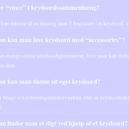
er “vince” i krydsordssammenhæng?
kan referere til en løsning med 5 bogstaver i et krydsord, 
n kan man lave krydsord med “accessories”?
es mange online krydsordsgeneratorer, hvor man kan indtas
rer dem.
n kan man danne sit eget krydsord?
bruge et krydsordsgeneratorværktøj eller en krydsordsskabe
d.
n finder man et digt ved hjælp af et krydsord?