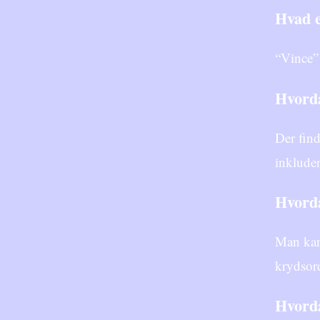
Hvad 
“Vince” 
Hvorda
Der find
inklude
Hvorda
Man kan 
krydsor
Hvorda