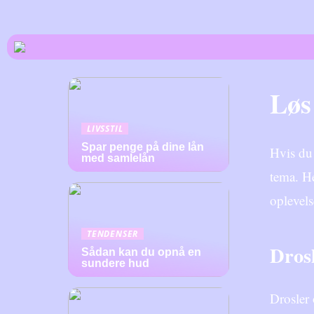
Løs
LIVSSTIL
Spar penge på dine lån
Hvis du 
med samlelån
tema. He
oplevels
TENDENSER
Drosl
Sådan kan du opnå en
sundere hud
Drosler 