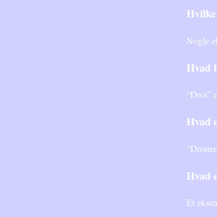
Hvilke
Nogle e
Hvad b
“Drot” r
Hvad e
“Drotter
Hvad e
Et ekse