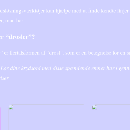
sløsningsværktøjer kan hjælpe med at finde kendte linjer ell
r, man har.
r “drosler”?
” er flertalsformen af “drosl”, som er en betegnelse for en 
n Løs dine krydsord med disse spændende emner har i genn
lser