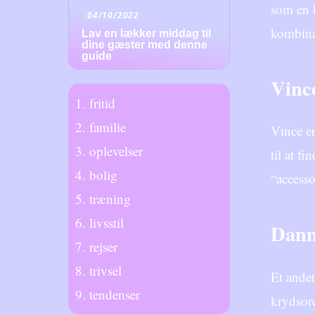
som en k
04/10/2022
kombinat
Lav en lækker middag til
dine gæster med denne
guide
Vince
fritid
familie
Vince er
oplevelser
til at f
bolig
“accesso
træning
livsstil
Dann
rejser
trivsel
Et andet
tendenser
krydsord