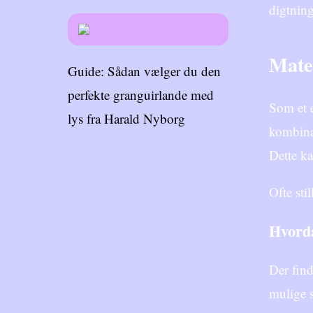
digtning
Mate
Guide: Sådan vælger du den
perfekte granguirlande med
Som et e
lys fra Harald Nyborg
kombinat
Dette ka
Ofte sti
Hvorda
Der find
mulige s