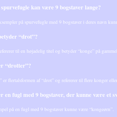
 spurvefugle kan være 9 bogstaver lange?
ksempler på spurvefugle med 9 bogstaver i deres navn kunn
etyder “drot”?
efererer til en højadelig titel og betyder “konge” på gamme
r “drotter”?
” er flertalsformen af “drot” og refererer til flere konger el
r en fugl med 9 bogstaver, der kunne være et sv
mpel på en fugl med 9 bogstaver kunne være “kongeørn”.