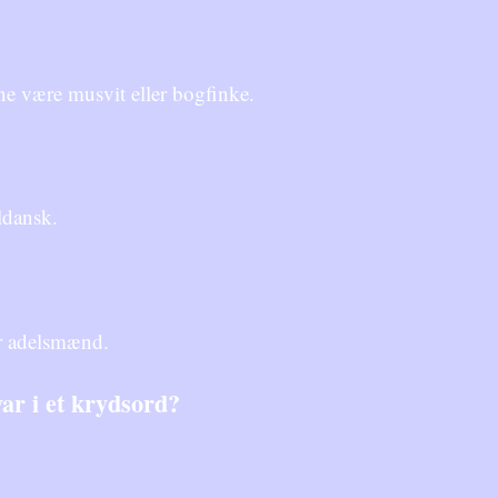
e være musvit eller bogfinke.
ldansk.
ler adelsmænd.
ar i et krydsord?