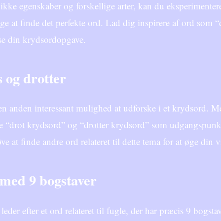
ikke egenskaber og forskellige arter, kan du eksperimenter
ge at finde det perfekte ord. Lad dig inspirere af ord som
øse din krydsordopgave.
 og drotter
en anden interessant mulighed at udforske i et krydsord. Med
e “drot krydsord” og “drotter krydsord” som udgangspunkt
ve at finde andre ord relateret til dette tema for at øge din 
 med 9 bogstaver
leder efter et ord relateret til fugle, der har præcis 9 bogs