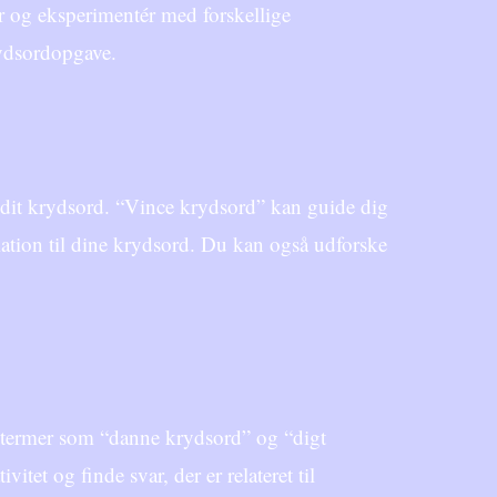
er og eksperimentér med forskellige
krydsordopgave.
i dit krydsord. “Vince krydsord” kan guide dig
riation til dine krydsord. Du kan også udforske
e termer som “danne krydsord” og “digt
tet og finde svar, der er relateret til