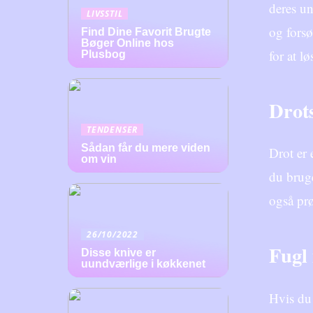
deres un
LIVSSTIL
og forsø
Find Dine Favorit Brugte
Bøger Online hos
for at l
Plusbog
Drots
TENDENSER
Sådan får du mere viden
Drot er 
om vin
du brug
også prø
26/10/2022
Fugl
Disse knive er
uundværlige i køkkenet
Hvis du 