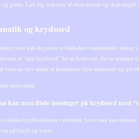
 og poesi. Lad dig inspirere af disse emner og skab nogl
matik og krydsord
kstra twist kan du prøve at inkludere matematiske termer i
ionen af “mat krydsord” for at finde ord, der er relateret t
n være en sjov måde at kombinere dine interesser og udvi
llede spørgsmål
n kan man finde løsninger på krydsord med “d
es online krydsordsløser værktøjer, hvor man kan indtaste 
var på kryds og tværs.