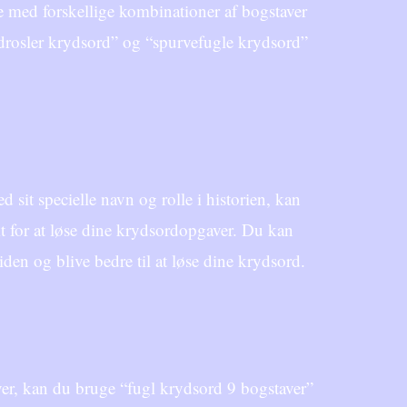
e med forskellige kombinationer af bogstaver
 “drosler krydsord” og “spurvefugle krydsord”
 sit specielle navn og rolle i historien, kan
 for at løse dine krydsordopgaver. Du kan
viden og blive bedre til at løse dine krydsord.
taver, kan du bruge “fugl krydsord 9 bogstaver”