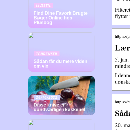
LIVSSTIL
Filter
Find Dine Favorit Brugte
flytte
Bøger Online hos
Plusbog
http s://
Lær 
TENDENSER
5. jan
Sådan får du mere viden
mindre
om vin
I denn
uønske
26/10/2022
http s://
Disse knive er
Såda
uundværlige i køkkenet
20. ma