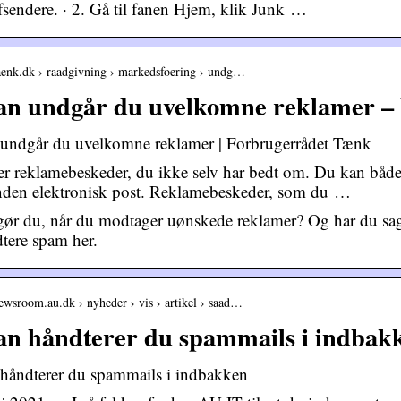
afsendere. · 2. Gå til fanen Hjem, klik Junk …
taenk.dk › raadgivning › markedsfoering › undg…
an undgår du uvelkomne reklamer –
undgår du uvelkomne reklamer | Forbrugerrådet Tænk
r reklamebeskeder, du ikke selv har bedt om. Du kan både
anden elektronisk post. Reklamebeskeder, som du …
ør du, når du modtager uønskede reklamer? Og har du sagt 
dtere spam her.
newsroom.au.dk › nyheder › vis › artikel › saad…
an håndterer du spammails i indba
håndterer du spammails i indbakken