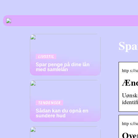
Spa
LIVSSTIL
Spar penge på dine lån
med samlelån
http s://
Ændr
Uønske
identi
TENDENSER
Sådan kan du opnå en
sundere hud
http s://
Over