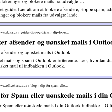
 blokeringer og blokere mails fra udvalgte …
t guide: Lær alt om at blokere afsendere, stoppe spam, adm
inger og blokere mails fra udvalgte lande.
www.duka.dk › guides-tips-og-tricks › slip-for-u…
er afsender og uønsket mails i Outl
 afsender og uønsket mails i Outlook
t mails og spam i Outlook er irriterende. Læs, hvordan du 
nsket mail til indbakken i Outlook.
www.officekursus.dk › blog › slip-for-spam-elle…
 for Spam eller uønskede mails i din
or Spam eller uønskede mails i din Outlook indbakke – Off