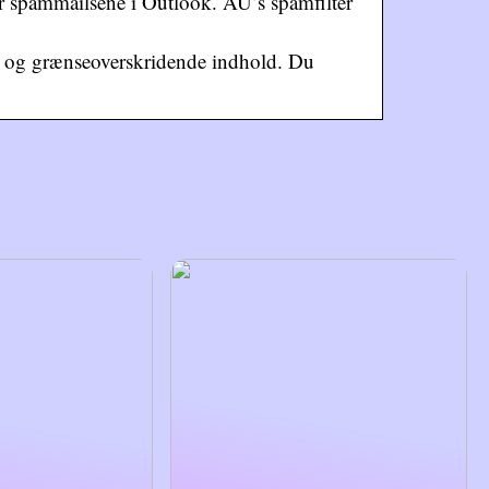
er spammailsene i Outlook. AU’s spamfilter
gt og grænseoverskridende indhold. Du