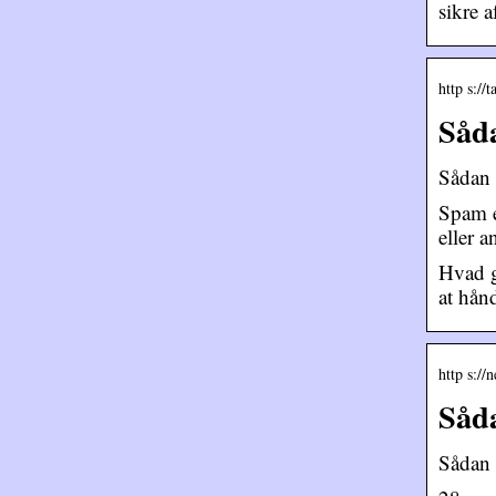
sikre 
http s://
Såd
Sådan 
Spam e
eller 
Hvad g
at hån
http s://
Såd
Sådan 