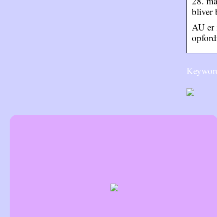
28. ma
bliver
AU er 
opford
Keyword