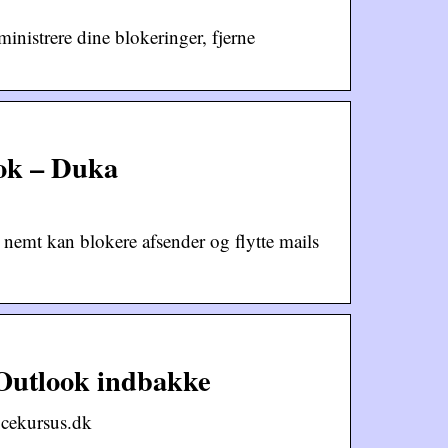
inistrere dine blokeringer, fjerne
ook – Duka
nemt kan blokere afsender og flytte mails
 Outlook indbakke
icekursus.dk