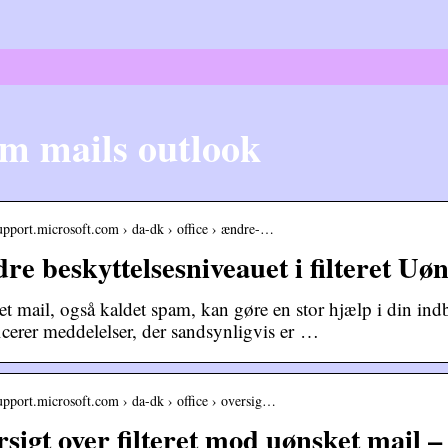
m mails outlook
support.microsoft.com › da-dk › office › ændre-…
e beskyttelsesniveauet i filteret Uøn
t mail, også kaldet spam, kan gøre en stor hjælp i din ind
ficerer meddelelser, der sandsynligvis er …
support.microsoft.com › da-dk › office › oversig…
sigt over filteret mod uønsket mail 