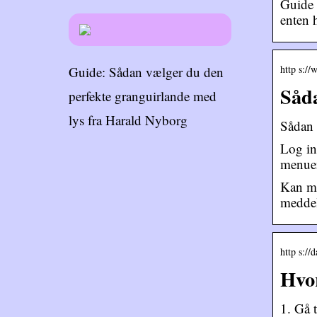
Guide 
enten 
http s:/
Guide: Sådan vælger du den
Såda
perfekte granguirlande med
lys fra Harald Nyborg
Sådan 
Log in
menuen
Kan ma
meddel
http s://
Hvor
1. Gå t