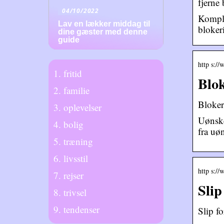
fjerne
04/10/2022
Komple
Lav en lækker middag til
bloker
dine gæster med denne
guide
http s://
fritid
Blok
familie
Bloker
oplevelser
Uønske
bolig
fra uø
træning
livsstil
http s://
rejser
Slip
trivsel
tendenser
Slip f