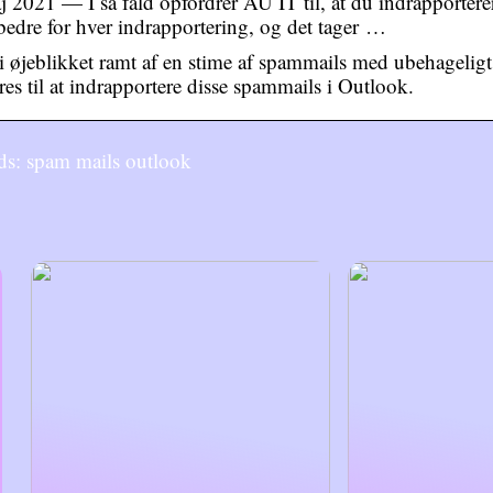
j 2021 — I så fald opfordrer AU IT til, at du indrapporter
 bedre for hver indrapportering, og det tager …
i øjeblikket ramt af en stime af spammails med ubehageli
res til at indrapportere disse spammails i Outlook.
s: spam mails outlook