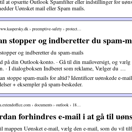
til at opsætte Outlook Spamfilter eller indstillinger for u
hedder Uønsket mail eller Spam mails.
/www.kaspersky.dk › preemptive-safety › protect…
n stopper og indberetter du spam-m
stopper og indberetter du spam-mails
d på din Outlook-konto. · Gå til din mailoversigt, og væl
. · I dialogboksen Indberet som reklame, Vælger du …
n stoppe spam-mails for altid? Identificer uønskede e-mai
elser + eksempler på spam-beskeder.
da.extendoffice.com › documents › outlook › 18…
dan forhindres e-mail i at gå til uøn
il mappen Uønsket e-mail, vælg den e-mail, som du vil tilfø